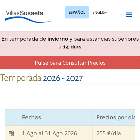
ESPAÑOL
ENGLISH
En temporada de
invierno
y para estancias superiores
a
14 días
Pulse para Consultar Precios
Temporada
2026 -
2027
Fechas
Precios por día
1 Ago al 31 Ago 2026
255 €/día